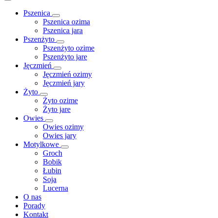
Pszenica
Pszenica ozima
Pszenica jara
Pszenżyto
Pszenżyto ozime
Pszenżyto jare
Jęczmień
Jęczmień ozimy
Jęczmień jary
Żyto
Żyto ozime
Żyto jare
Owies
Owies ozimy
Owies jary
Motylkowe
Groch
Bobik
Łubin
Soja
Lucerna
O nas
Porady
Kontakt