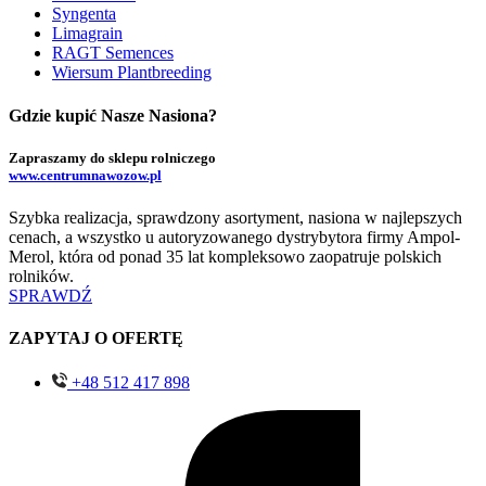
Syngenta
Limagrain
RAGT Semences
Wiersum Plantbreeding
Gdzie kupić Nasze Nasiona?
Zapraszamy do sklepu rolniczego
www.centrumnawozow.pl
Szybka realizacja, sprawdzony asortyment, nasiona w najlepszych
cenach, a wszystko u autoryzowanego dystrybytora firmy Ampol-
Merol, która od ponad 35 lat kompleksowo zaopatruje polskich
rolników.
SPRAWDŹ
ZAPYTAJ O OFERTĘ
+48 512 417 898