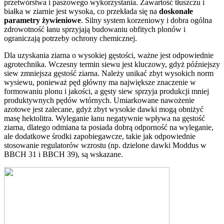
przetwórstwa i paszowego wykorzystania. Zawartość tłuszczu i
białka w ziarnie jest wysoka, co przekłada się na
doskonałe
parametry żywieniowe
. Silny system korzeniowy i dobra ogólna
zdrowotność łanu sprzyjają budowaniu obfitych plonów i
ograniczają potrzeby ochrony chemicznej.
Dla uzyskania ziarna o wysokiej gęstości, ważne jest odpowiednie
agrotechnika. Wczesny termin siewu jest kluczowy, gdyż późniejszy
siew zmniejsza gęstość ziarna. Należy unikać zbyt wysokich norm
wysiewu, ponieważ pęd główny ma największe znaczenie w
formowaniu plonu i jakości, a gęsty siew sprzyja produkcji mniej
produktywnych pędów wtórnych. Umiarkowane nawożenie
azotowe jest zalecane, gdyż zbyt wysokie dawki mogą obniżyć
masę hektolitra. Wyleganie łanu negatywnie wpływa na gęstość
ziarna, dlatego odmiana ta posiada dobrą odporność na wyleganie,
ale dodatkowe środki zapobiegawcze, takie jak odpowiednie
stosowanie regulatorów wzrostu (np. dzielone dawki Moddus w
BBCH 31 i BBCH 39), są wskazane.