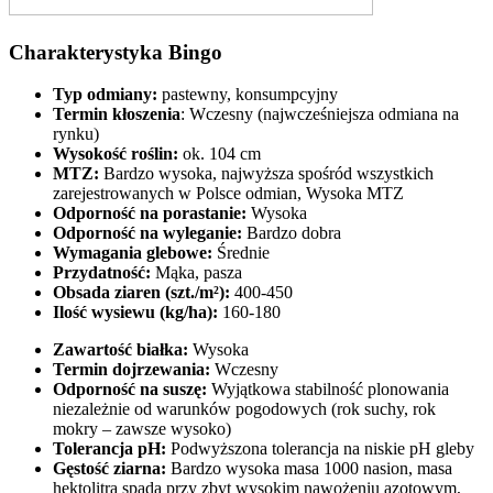
Charakterystyka Bingo
Typ odmiany:
pastewny, konsumpcyjny
Termin kłoszenia
: Wczesny (najwcześniejsza odmiana na
rynku)
Wysokość roślin:
ok. 104 cm
MTZ:
Bardzo wysoka, najwyższa spośród wszystkich
zarejestrowanych w Polsce odmian, Wysoka MTZ
Odporność na porastanie:
Wysoka
Odporność na wyleganie:
Bardzo dobra
Wymagania glebowe:
Średnie
Przydatność:
Mąka, pasza
Obsada ziaren (szt./m²):
400-450
Ilość wysiewu (kg/ha):
160-180
Zawartość białka:
Wysoka
Termin dojrzewania:
Wczesny
Odporność na suszę:
Wyjątkowa stabilność plonowania
niezależnie od warunków pogodowych (rok suchy, rok
mokry – zawsze wysoko)
Tolerancja pH:
Podwyższona tolerancja na niskie pH gleby
Gęstość ziarna:
Bardzo wysoka masa 1000 nasion, masa
hektolitra spada przy zbyt wysokim nawożeniu azotowym,