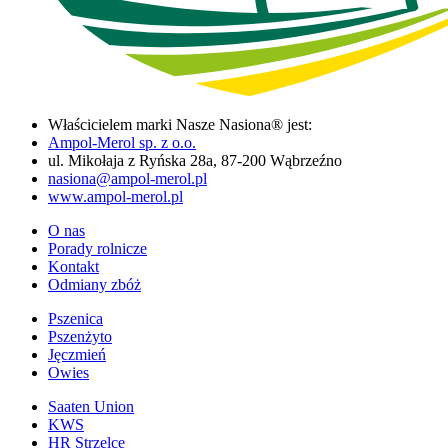
Właścicielem marki Nasze Nasiona® jest:
Ampol-Merol sp. z o.o.
ul. Mikołaja z Ryńska 28a, 87-200 Wąbrzeźno
nasiona@ampol-merol.pl
www.ampol-merol.pl
O nas
Porady rolnicze
Kontakt
Odmiany zbóż
Pszenica
Pszenżyto
Jęczmień
Owies
Saaten Union
KWS
HR Strzelce