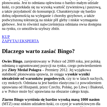
plonowania. Jest to odmiana oplewiona o bardzo małym udziale
łuski, co przekłada się na wysoką wartość żywieniową i paszową,
a także przydatność do konsumpcji. Charakteryzuje się bardzo
dobrą odpornością na wyleganie i choroby grzybowe, a także
podwyższoną tolerancją na niskie pH gleby i niskie wymagania
glebowe. Jest to również najwcześniejsza odmiana owsa dostępna
na rynku, co umożliwia szybszy zbiór.
KUP
ZAPYTAJ EKSPERTA
Dlaczego warto zasiać Bingo?
Owies Bingo
, zarejestrowany w Polsce od 2009 roku, jest polską
odmianą o ugruntowanej pozycji na rynku, czego potwierdzeniem
jest
Złoty Medal Polagra
– Premiery 2012. Jej wyjątkowa
stabilność plonowania sprawia, że osiąga w
ysokie wyniki
niezależnie od warunków pogodowych
, czy to w latach suchych,
czy mokrych. Odmiana ta jest bardzo elastyczna i z powodzeniem
uprawiana od Hiszpanii, przez Czechy, Polskę, po Litwę i Białoruś,
a w Polsce może być uprawiana na obszarze całego kraju.
Ziarno Bingo wyróżnia się bardzo wysoką masą 1000 nasion
(MTZ) oraz niskim udziałem łuski, co czyni je wartościowym dla