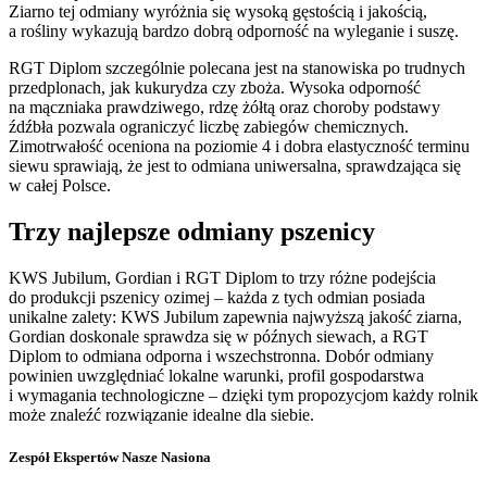
Ziarno tej odmiany wyróżnia się wysoką gęstością i jakością,
a rośliny wykazują bardzo dobrą odporność na wyleganie i suszę.
RGT Diplom szczególnie polecana jest na stanowiska po trudnych
przedplonach, jak kukurydza czy zboża. Wysoka odporność
na mączniaka prawdziwego, rdzę żółtą oraz choroby podstawy
źdźbła pozwala ograniczyć liczbę zabiegów chemicznych.
Zimotrwałość oceniona na poziomie 4 i dobra elastyczność terminu
siewu sprawiają, że jest to odmiana uniwersalna, sprawdzająca się
w całej Polsce.
Trzy najlepsze odmiany pszenicy
KWS Jubilum, Gordian i RGT Diplom to trzy różne podejścia
do produkcji pszenicy ozimej – każda z tych odmian posiada
unikalne zalety: KWS Jubilum zapewnia najwyższą jakość ziarna,
Gordian doskonale sprawdza się w późnych siewach, a RGT
Diplom to odmiana odporna i wszechstronna. Dobór odmiany
powinien uwzględniać lokalne warunki, profil gospodarstwa
i wymagania technologiczne – dzięki tym propozycjom każdy rolnik
może znaleźć rozwiązanie idealne dla siebie.
Zespół Ekspertów Nasze Nasiona