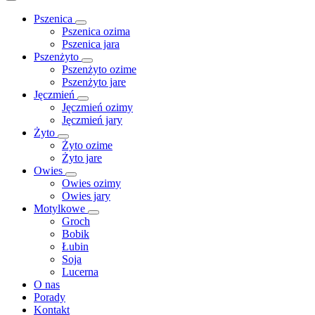
Pszenica
Pszenica ozima
Pszenica jara
Pszenżyto
Pszenżyto ozime
Pszenżyto jare
Jęczmień
Jęczmień ozimy
Jęczmień jary
Żyto
Żyto ozime
Żyto jare
Owies
Owies ozimy
Owies jary
Motylkowe
Groch
Bobik
Łubin
Soja
Lucerna
O nas
Porady
Kontakt