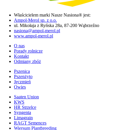
Właścicielem marki Nasze Nasiona® jest:
Ampol-Merol sp. z o.o.
ul. Mikołaja z Ryńska 28a, 87-200 Wąbrzeźno
nasiona@ampol-merol.pl
www.ampol-merol.pl
O nas
Porady rolnicze
Kontakt
Odmiany zbóż
Pszenica
Pszenżyto
Jęczmień
Owies
Saaten Union
KWS
HR Strzelce
Syngenta
Limagrain
RAGT Semences
Wiersum Plantbreeding