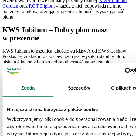
Przedstawiamy topowe odmiany pszenicy ozimej:
KWS Jubilum
,
Gordian
oraz
RGT Diplom
– każda z nich odpowiada na inne
potrzeby rolników, oferując zarazem stabilność i wysoką jakość
plonu.
KWS Jubilum – Dobry plon masz
w prezencie
KWS Jubilum to pszenica jakościowa klasy A od KWS Lochow
Polska. Jej znakiem rozpoznawczym jest wysoki i stabilny plon,
niska roślina oraz bardzo dobra odporność na wyleganie
i porastanie. Cechuje się także odpornością na okresowe susze
i mrozoodpornością na poziomie 4 (wg COBORU), co zapewnia
bezpieczeństwo w zmiennych warunkach klimatycznych.
Zgoda
Szczegóły
O plikach c
Ziarno KWS Jubilum charakteryzuje się bardzo dobrymi
parametrami jakościowymi, co czyni ją idealnym wyborem
do produkcji mąki. Wysoka zdrowotność odmiany oraz tolerancja
na trudniejsze stanowiska (np. po kukurydzy) pozwala
Niniejsza strona korzysta z plików cookie
na ograniczenie kosztów ochrony chemicznej.
Wykorzystujemy pliki cookie do spersonalizowania treści i r
Wysokie wartości plonowania: 97% wzorca (bez ochrony) i 103%
wzorca (z ochroną) potwierdzają jej potencjał. Wysoka liczba
aby oferować funkcje społecznościowe i analizować ruch w 
opadania, zdolność krzewienia oraz odporność na choroby (rdza
witrynie. Informacje o tym, jak korzystasz z naszej witryny,