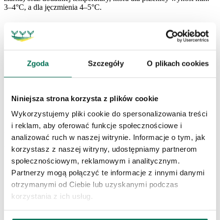
3–4°C, a dla jęczmienia 4–5°C.
Główna faza rozwojowa 1: Rozwój liści
Faza ta obejmuje wschody oraz wykształcanie kolejnych liści
na pędzie głównym.
Zgoda
Szczegóły
O plikach cookies
BBCH 10: Z pochewki liściowej wydostaje się pierwszy liść
(początek wschodów).
BBCH 11: Faza pierwszego liścia całkowicie rozwiniętego.
Niniejsza strona korzysta z plików cookie
BBCH 12–15: Pojawiają się kolejne liście (drugi, trzeci
i następne).
Wykorzystujemy pliki cookie do spersonalizowania treści
BBCH 19: Wykształcenie 9 lub więcej liści.
i reklam, aby oferować funkcje społecznościowe i
Ważnym momentem jest faza 3 liści, kiedy roślina przestaje polegać
analizować ruch w naszej witrynie. Informacje o tym, jak
na zapasach z bielma i zaczyna pobierać składniki mineralne
korzystasz z naszej witryny, udostępniamy partnerom
przez system korzeniowy.
społecznościowym, reklamowym i analitycznym.
Główna faza rozwojowa 2: Krzewienie
Partnerzy mogą połączyć te informacje z innymi danymi
otrzymanymi od Ciebie lub uzyskanymi podczas
Krzewienie polega na wyrastaniu pędów bocznych z węzła
korzystania z ich usług.
krzewienia, który tworzy się w glebie na głębokości 1–3 cm.