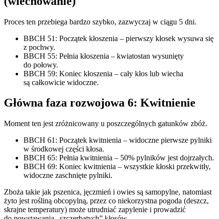
(wiechowanie)
Proces ten przebiega bardzo szybko, zazwyczaj w ciągu 5 dni.
BBCH 51: Początek kłoszenia – pierwszy kłosek wysuwa się
z pochwy.
BBCH 55: Pełnia kłoszenia – kwiatostan wysunięty
do połowy.
BBCH 59: Koniec kłoszenia – cały kłos lub wiecha
są całkowicie widoczne.
Główna faza rozwojowa 6: Kwitnienie
Moment ten jest zróżnicowany u poszczególnych gatunków zbóż.
BBCH 61: Początek kwitnienia – widoczne pierwsze pylniki
w środkowej części kłosa.
BBCH 65: Pełnia kwitnienia – 50% pylników jest dojrzałych.
BBCH 69: Koniec kwitnienia – wszystkie kłoski przekwitły,
widoczne zaschnięte pylniki.
Zboża takie jak pszenica, jęczmień i owies są samopylne, natomiast
żyto jest rośliną obcopylną, przez co niekorzystna pogoda (deszcz,
skrajne temperatury) może utrudniać zapylenie i prowadzić
do powstawania „szczerbatych” kłosów.