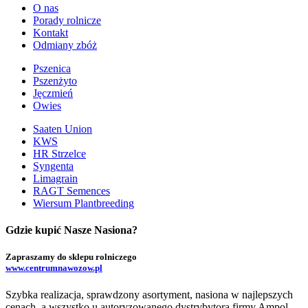
O nas
Porady rolnicze
Kontakt
Odmiany zbóż
Pszenica
Pszenżyto
Jęczmień
Owies
Saaten Union
KWS
HR Strzelce
Syngenta
Limagrain
RAGT Semences
Wiersum Plantbreeding
Gdzie kupić Nasze Nasiona?
Zapraszamy do sklepu rolniczego
www.centrumnawozow.pl
Szybka realizacja, sprawdzony asortyment, nasiona w najlepszych
cenach, a wszystko u autoryzowanego dystrybytora firmy Ampol-