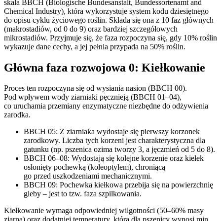
skala BBCH (Biologische Bundesanstalt, Bundessortenamt and
Chemical Industry), która wykorzystuje system kodu dziesiętnego
do opisu cyklu życiowego roślin. Składa się ona z 10 faz głównych
(makrostadiów, od 0 do 9) oraz bardziej szczegółowych
mikrostadiów. Przyjmuje się, że faza rozpoczyna się, gdy 10% roślin
wykazuje dane cechy, a jej pełnia przypada na 50% roślin.
Główna faza rozwojowa 0: Kiełkowanie
Proces ten rozpoczyna się od wysiania nasion (BBCH 00).
Pod wpływem wody ziarniaki pęcznieją (BBCH 01–04),
co uruchamia przemiany enzymatyczne niezbędne do odżywienia
zarodka.
BBCH 05: Z ziarniaka wydostaje się pierwszy korzonek
zarodkowy. Liczba tych korzeni jest charakterystyczna dla
gatunku (np. pszenica ozima tworzy 3, a jęczmień od 5 do 8).
BBCH 06–08: Wydostają się kolejne korzenie oraz kiełek
osłonięty pochewką (koleoptylem), chroniącą
go przed uszkodzeniami mechanicznymi.
BBCH 09: Pochewka kiełkowa przebija się na powierzchnię
gleby – jest to tzw. faza szpilkowania.
Kiełkowanie wymaga odpowiedniej wilgotności (50–60% masy
ziarna) oraz dodatniej temperatury, która dla pszenicy wynosi min.