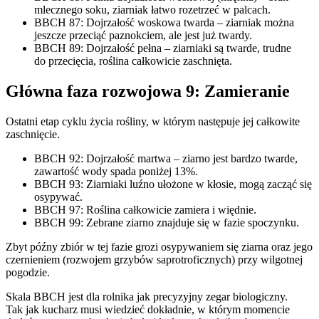
mlecznego soku, ziarniak łatwo rozetrzeć w palcach.
BBCH 87: Dojrzałość woskowa twarda – ziarniak można
jeszcze przeciąć paznokciem, ale jest już twardy.
BBCH 89: Dojrzałość pełna – ziarniaki są twarde, trudne
do przecięcia, roślina całkowicie zaschnięta.
Główna faza rozwojowa 9: Zamieranie
Ostatni etap cyklu życia rośliny, w którym następuje jej całkowite
zaschnięcie.
BBCH 92: Dojrzałość martwa – ziarno jest bardzo twarde,
zawartość wody spada poniżej 13%.
BBCH 93: Ziarniaki luźno ułożone w kłosie, mogą zacząć się
osypywać.
BBCH 97: Roślina całkowicie zamiera i więdnie.
BBCH 99: Zebrane ziarno znajduje się w fazie spoczynku.
Zbyt późny zbiór w tej fazie grozi osypywaniem się ziarna oraz jego
czernieniem (rozwojem grzybów saprotroficznych) przy wilgotnej
pogodzie.
Skala BBCH jest dla rolnika jak precyzyjny zegar biologiczny.
Tak jak kucharz musi wiedzieć dokładnie, w którym momencie