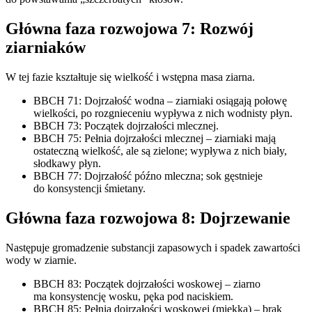
Główna faza rozwojowa 7: Rozwój
ziarniaków
W tej fazie kształtuje się wielkość i wstępna masa ziarna.
BBCH 71: Dojrzałość wodna – ziarniaki osiągają połowę
wielkości, po rozgnieceniu wypływa z nich wodnisty płyn.
BBCH 73: Początek dojrzałości mlecznej.
BBCH 75: Pełnia dojrzałości mlecznej – ziarniaki mają
ostateczną wielkość, ale są zielone; wypływa z nich biały,
słodkawy płyn.
BBCH 77: Dojrzałość późno mleczna; sok gęstnieje
do konsystencji śmietany.
Główna faza rozwojowa 8: Dojrzewanie
Następuje gromadzenie substancji zapasowych i spadek zawartości
wody w ziarnie.
BBCH 83: Początek dojrzałości woskowej – ziarno
ma konsystencję wosku, pęka pod naciskiem.
BBCH 85: Pełnia dojrzałości woskowej (miękka) – brak