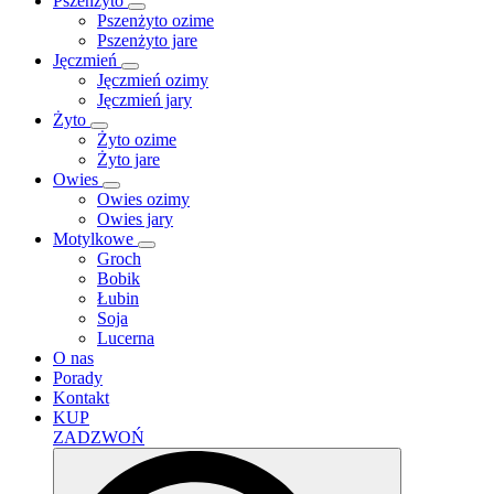
Pszenżyto
Pszenżyto ozime
Pszenżyto jare
Jęczmień
Jęczmień ozimy
Jęczmień jary
Żyto
Żyto ozime
Żyto jare
Owies
Owies ozimy
Owies jary
Motylkowe
Groch
Bobik
Łubin
Soja
Lucerna
O nas
Porady
Kontakt
KUP
ZADZWOŃ