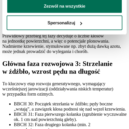
BBCH 21: Widoczne pierwsze rozkrzewienie (pierwszy pęd
boczny).
Zezwól na wszystkie
BBCH 22–25: Pojawiają się kolejne pędy boczne (drugie,
trzecie itd.).
BBCH 29: Koniec krzewienia – osiągnięto maksymalną
Spersonalizuj
liczbę źdźbeł.
Prawidłowy przebieg tej fazy decyduje o liczbie kłosów
na jednostkę powierzchni, a więc o potencjale plonowania.
Nadmierne krzewienie, stymulowane np. zbyt dużą dawką azotu,
może jednak prowadzić do wylegania i chorób.
Główna faza rozwojowa 3: Strzelanie
w źdźbło, wzrost pędu na długość
To kluczowy etap rozwoju generatywnego, wymagający
wcześniejszej jarowizacji (oddziaływania niskich temperatur)
w przypadku form ozimych.
BBCH 30: Początek strzelania w źdźbło; pędy boczne
„wstają”, a zawiązek kłosa podnosi się nad węzeł krzewienia.
BBCH 31: Faza pierwszego kolanka (zgrubienie wyczuwalne
ok. 1 cm nad powierzchnią gleby).
BBCH 32: Faza drugiego kolanka (min. 2