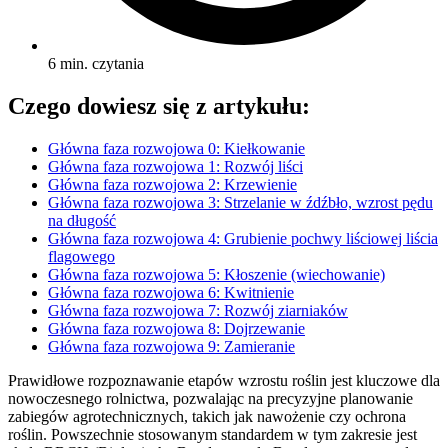
6 min. czytania
Czego dowiesz się z artykułu:
Główna faza rozwojowa 0: Kiełkowanie
Główna faza rozwojowa 1: Rozwój liści
Główna faza rozwojowa 2: Krzewienie
Główna faza rozwojowa 3: Strzelanie w źdźbło, wzrost pędu
na długość
Główna faza rozwojowa 4: Grubienie pochwy liściowej liścia
flagowego
Główna faza rozwojowa 5: Kłoszenie (wiechowanie)
Główna faza rozwojowa 6: Kwitnienie
Główna faza rozwojowa 7: Rozwój ziarniaków
Główna faza rozwojowa 8: Dojrzewanie
Główna faza rozwojowa 9: Zamieranie
Prawidłowe rozpoznawanie etapów wzrostu roślin jest kluczowe dla
nowoczesnego rolnictwa, pozwalając na precyzyjne planowanie
zabiegów agrotechnicznych, takich jak nawożenie czy ochrona
roślin. Powszechnie stosowanym standardem w tym zakresie jest