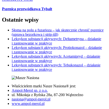
Pszenica przewódkowa Tybalt
Ostatnie wpisy
Słoma na polu a fuzarioza – jak skutecznie chronić pszenicę
(uprawa bezorkowa i strip-till)
Leksykon substancji aktywnych: Deltametryna – działanie
i zastosowanie w praktyce
Leksykon substancji aktywnych: Protiokonazol – działanie
i zastosowanie w praktyce
Leksykon substancji aktywnych: Acetamipryd – działanie
i zastosowanie w praktyce
Leksykon substancji aktywnych: Tebukonazol – działanie
i zastosowanie w praktyce
Właścicielem marki Nasze Nasiona® jest:
Ampol-Merol sp. z o.o.
ul. Mikołaja z Ryńska 28a, 87-200 Wąbrzeźno
nasiona@ampol-merol.pl
www.ampol-merol.pl